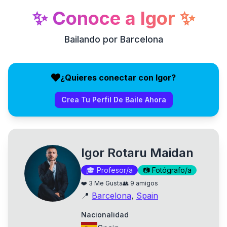
✨
Conoce a
Igor
✨
Bailando por Barcelona
¿Quieres conectar con Igor?
Crea Tu Perfil De Baile Ahora
Igor Rotaru Maidan
🎓
Profesor/a
📷
Fotógrafo/a
❤️
3
Me Gusta
👥
9
amigos
📍
Barcelona
,
Spain
Nacionalidad