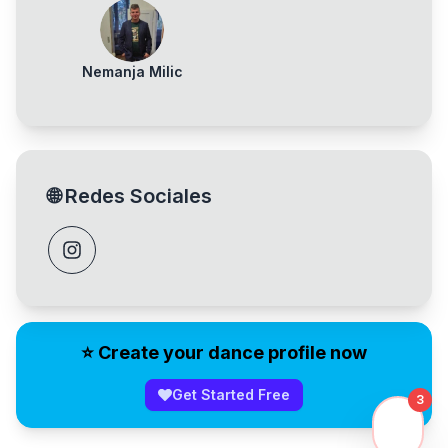
Nemanja Milic
🌐
Redes Sociales
⭐️ Create your dance profile now
Get Started Free
3