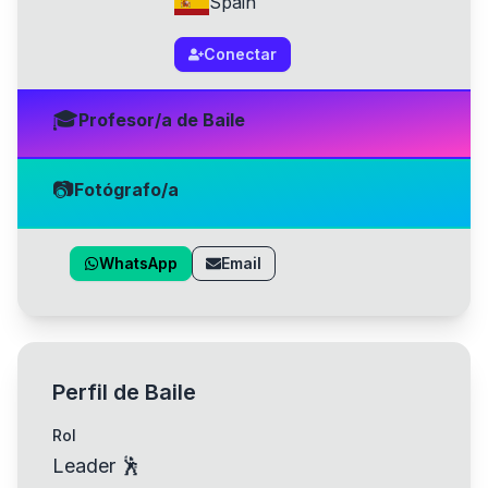
Spain
Conectar
🎓
Profesor/a de Baile
📷
Fotógrafo/a
WhatsApp
Email
Perfil de Baile
Rol
Leader 🕺