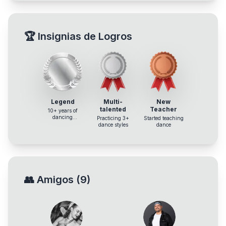
🏆
Insignias de Logros
Legend
Multi-
New
talented
Teacher
10+ years of
dancing
Practicing 3+
Started teaching
experience
dance styles
dance
👥
Amigos
(
9
)