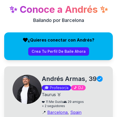
✨
Conoce a
Andrés
✨
Bailando por Barcelona
¿Quieres conectar con Andrés?
Crea Tu Perfil De Baile Ahora
Andrés Armas, 39
🎓
Profesor/a
🎵
DJ
Taurus ♉
❤️
11
Me Gusta
👥
29
amigos
⭐
2
seguidores
📍
Barcelona
,
Spain