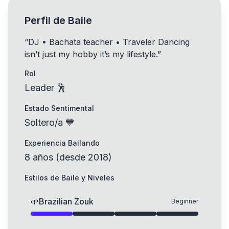
Perfil de Baile
“
DJ • Bachata teacher • Traveler Dancing
isn’t just my hobby it’s my lifestyle.
”
Rol
Leader 🕺
Estado Sentimental
Soltero/a 💙
Experiencia Bailando
8
años
(
desde
2018
)
Estilos de Baile y Niveles
🌱
Brazilian Zouk
Beginner