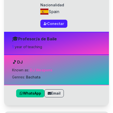
Nacionalidad
Spain
Conectar
🎓
Profesor/a de Baile
1
year
of teaching
🎵
DJ
Known as:
DJ Weapons
Genres:
Bachata
WhatsApp
Email