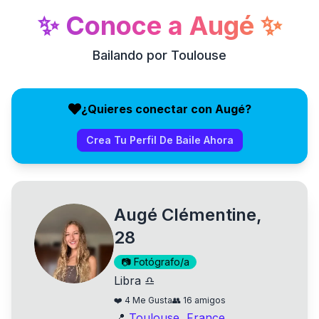
✨
Conoce a
Augé
✨
Bailando por Toulouse
¿Quieres conectar con Augé?
Crea Tu Perfil De Baile Ahora
Augé Clémentine,
28
📷
Fotógrafo/a
Libra ♎
❤️
4
Me Gusta
👥
16
amigos
📍
Toulouse
,
France