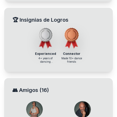
🏆
Insignias de Logros
Experienced
Connector
4+ years of
Made 10+ dance
dancing
friends
experience
👥
Amigos
(
16
)