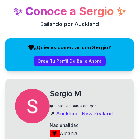
✨
Conoce a
Sergio
✨
Bailando por Auckland
¿Quieres conectar con Sergio?
Crea Tu Perfil De Baile Ahora
Sergio M
❤️
0
Me Gusta
👥
0
amigos
📍
Auckland
,
New Zealand
Nacionalidad
Albania