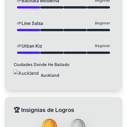
🌱
Bachata Moderna
Beginner
🌱
Line Salsa
Beginner
🌱
Urban Kiz
Beginner
Ciudades Donde He Bailado
Auckland
🏆
Insignias de Logros