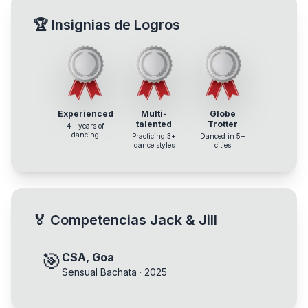
🏆
Insignias de Logros
Experienced
Multi-
Globe
talented
Trotter
4+ years of
dancing
Practicing 3+
Danced in 5+
experience
dance styles
cities
🏅
Competencias Jack & Jill
🎯
CSA, Goa
Sensual Bachata
·
2025