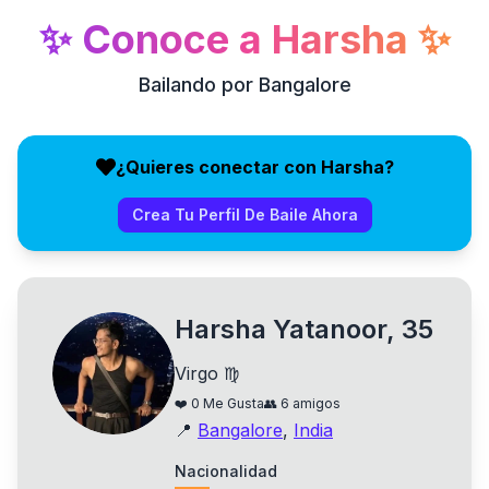
✨
Conoce a
Harsha
✨
Bailando por Bangalore
¿Quieres conectar con Harsha?
Crea Tu Perfil De Baile Ahora
Harsha Yatanoor, 35
Virgo ♍
❤️
0
Me Gusta
👥
6
amigos
📍
Bangalore
,
India
Nacionalidad