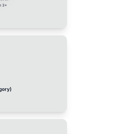
n 3+
s
gory)