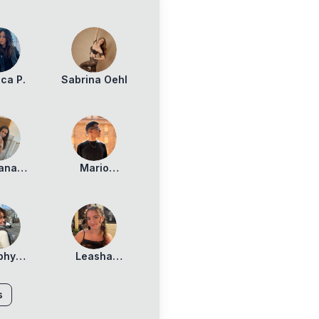
ica P.
Sabrina Oehl
iana
Mario
aci
Falcone
phy
Leasha
redo
Garvey
s