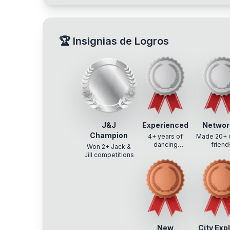
🏆
Insignias de Logros
J&J
Experienced
Networ
Champion
4+ years of
Made 20+ 
dancing
friend
Won 2+ Jack &
experience
Jill competitions
New
City Exp