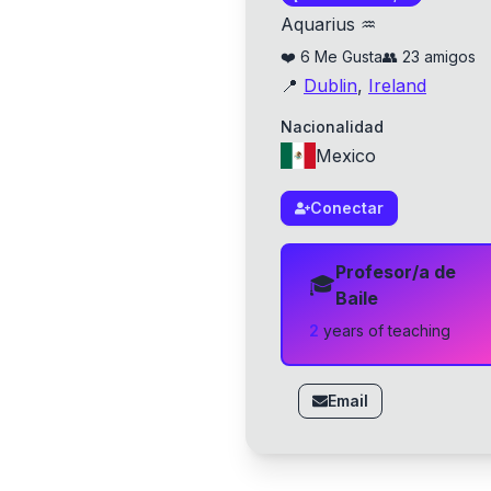
Aquarius ♒
❤️
6
Me Gusta
👥
23
amigos
📍
Dublin
,
Ireland
Nacionalidad
Mexico
Conectar
Profesor/a de
🎓
Baile
2
year
s
of teaching
Email