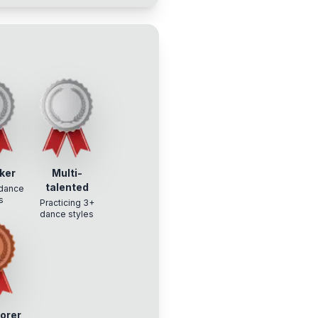
ker
Multi-
talented
dance
s
Practicing 3+
dance styles
lorer