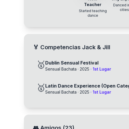
Teacher
Danced i
citie
Started teaching
dance
🏅
Competencias Jack & Jill
🥇
Dublin Sensual Festival
Sensual Bachata
·
2025
·
1st
Lugar
🥇
Latin Dance Experience (Open Cate
Sensual Bachata
·
2025
·
1st
Lugar
👥
Amigos
(
23
)