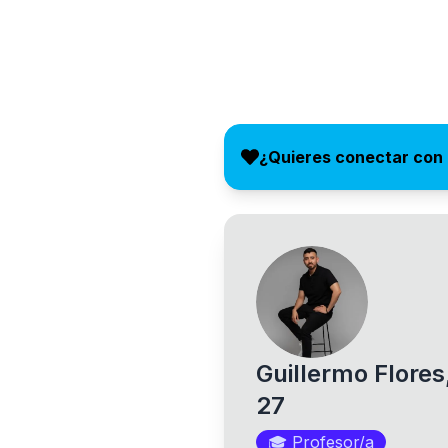
¿Quieres conectar con 
Guillermo Flores
27
🎓
Profesor/a