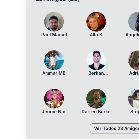
Raul Maciel
Alla B
Angel
Ammar MB
Berkan
Adr
Demircan
Cov
Jennie Nini
Darren Burke
Ste
Revo
Ver Todos
23
Amigo