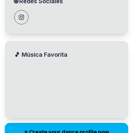
🌐
Redes Sociales
🎵
Música Favorita
⭐️ Create your dance profile now