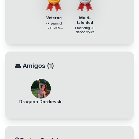
Veteran
Multi-
talented
7+ years of
dancing
Practicing 3+
experience
dance styles
👥
Amigos
(
1
)
Dragana Dordievski