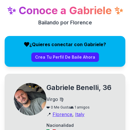
✨
Conoce a
Gabriele
✨
Bailando por Florence
¿Quieres conectar con Gabriele?
Crea Tu Perfil De Baile Ahora
Gabriele Benelli, 36
Virgo ♍
❤️
0
Me Gusta
👥
1
amigos
📍
Florence
,
Italy
Nacionalidad