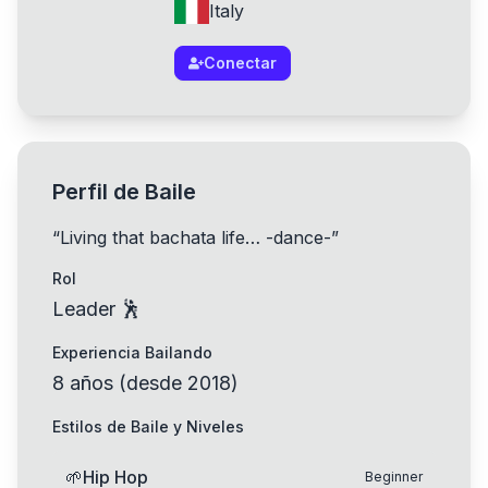
Italy
Conectar
Perfil de Baile
“
Living that bachata life… -dance-
”
Rol
Leader 🕺
Experiencia Bailando
8
años
(
desde
2018
)
Estilos de Baile y Niveles
🌱
Hip Hop
Beginner