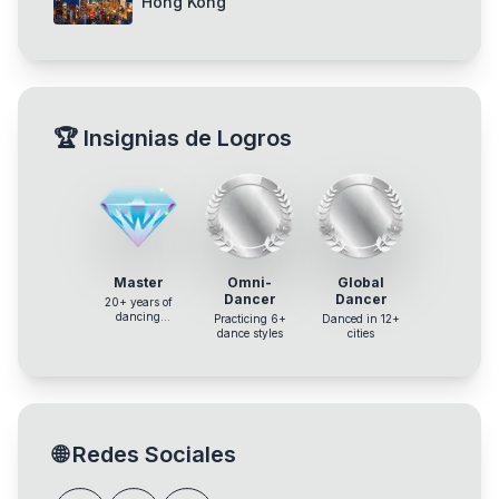
Hong Kong
🏆
Insignias de Logros
Master
Omni-
Global
Dancer
Dancer
20+ years of
dancing
Practicing 6+
Danced in 12+
experience
dance styles
cities
🌐
Redes Sociales