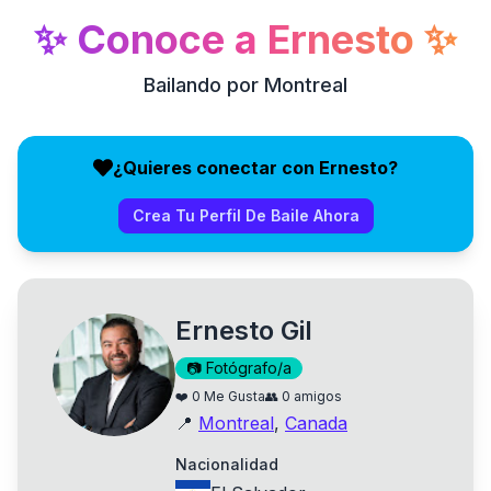
✨
Conoce a
Ernesto
✨
Bailando por Montreal
¿Quieres conectar con Ernesto?
Crea Tu Perfil De Baile Ahora
Ernesto Gil
📷
Fotógrafo/a
❤️
0
Me Gusta
👥
0
amigos
📍
Montreal
,
Canada
Nacionalidad