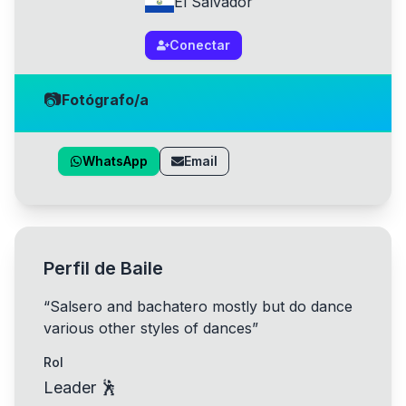
El Salvador
Conectar
📷
Fotógrafo/a
WhatsApp
Email
Perfil de Baile
“
Salsero and bachatero mostly but do dance
various other styles of dances
”
Rol
Leader 🕺