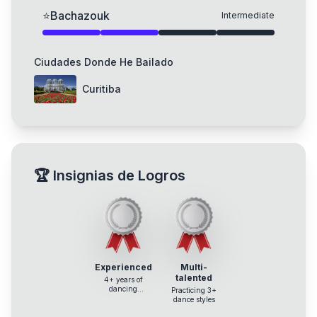
⭐
Bachazouk
Intermediate
Ciudades Donde He Bailado
Curitiba
🏆
Insignias de Logros
Experienced
Multi-
talented
4+ years of
dancing
Practicing 3+
experience
dance styles