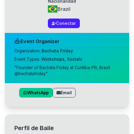
Nacionalidad
Brazil
Conectar
🎪
Event Organizer
Organization:
Bachata Friday
Event Types:
Workshops, Socials
"
Founder of Bachata Friday at Curitiba-PR, Brazil
@bachatafriday
"
WhatsApp
Email
Perfil de Baile