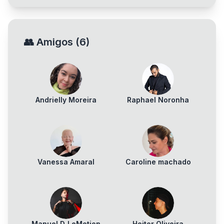
👥
Amigos
(
6
)
Andrielly Moreira
Raphael Noronha
Vanessa Amaral
Caroline machado
Manuel DJ eMotion
Heitor Oliveira