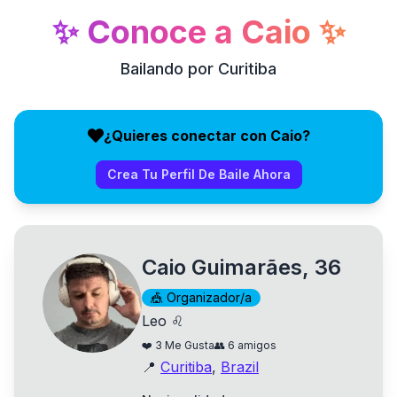
✨
Conoce a
Caio
✨
Bailando por Curitiba
¿Quieres conectar con Caio?
Crea Tu Perfil De Baile Ahora
Caio Guimarães, 36
🎪
Organizador/a
Leo ♌
❤️
3
Me Gusta
👥
6
amigos
📍
Curitiba
,
Brazil