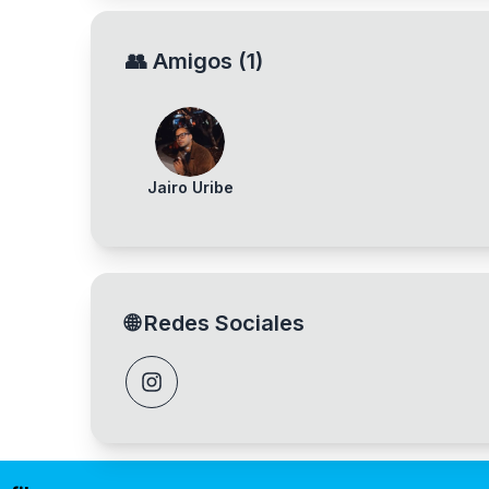
👥
Amigos
(
1
)
Jairo Uribe
🌐
Redes Sociales