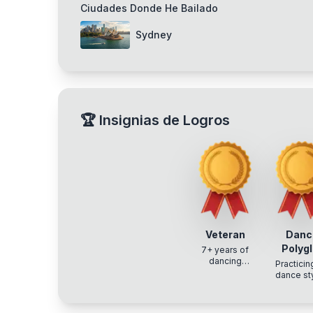
Ciudades Donde He Bailado
Sydney
🏆
Insignias de Logros
Veteran
Danc
Polygl
7+ years of
dancing
Practicin
experience
dance st