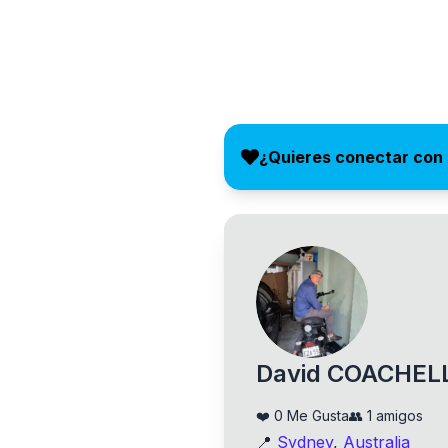
¿Quieres conectar con
David COACHEL
❤️
0
Me Gusta
👥
1
amigos
📍
Sydney
,
Australia