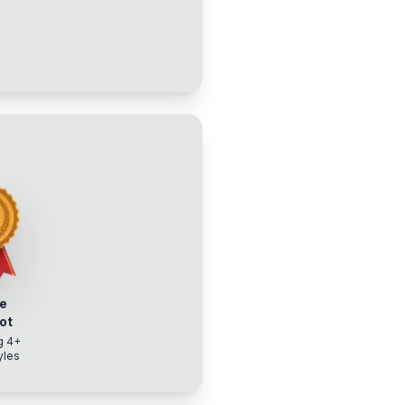
e
ot
g 4+
yles