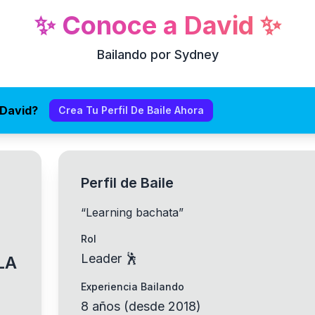
✨
Conoce a
David
✨
Bailando por Sydney
 David?
Crea Tu Perfil De Baile Ahora
Perfil de Baile
“
Learning bachata
”
Rol
Leader 🕺
LA
Experiencia Bailando
8
años
(
desde
2018
)