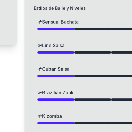
Estilos de Baile y Niveles
🌱
Sensual Bachata
🌱
Line Salsa
🌱
Cuban Salsa
🌱
Brazilian Zouk
🌱
Kizomba