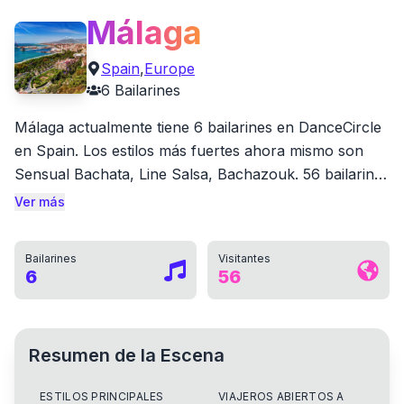
Málaga
Spain
,
Europe
6
Bailarines
Málaga actualmente tiene 6 bailarines en DanceCircle
en Spain. Los estilos más fuertes ahora mismo son
Sensual Bachata, Line Salsa, Bachazouk. 56 bailarines
también han marcado Málaga como una ciudad donde
Ver más
han bailado. 3 bailarines locales ya han recibido likes
de la comunidad.
Bailarines
Visitantes
6
56
Resumen de la Escena
ESTILOS PRINCIPALES
VIAJEROS ABIERTOS A