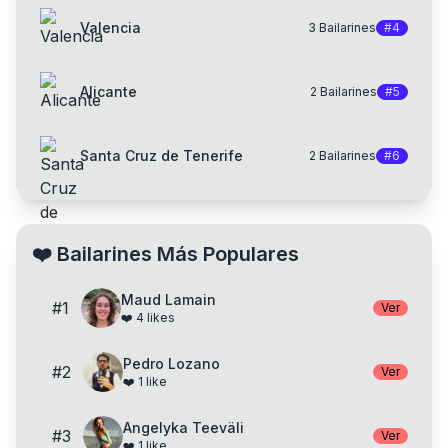
Valencia
3
Bailarines
#
4
Alicante
2
Bailarines
#
5
Santa Cruz de Tenerife
2
Bailarines
#
6
❤️
Bailarines Más Populares
Maud Lamain
#
1
Ver
❤️
4
likes
Pedro Lozano
#
2
Ver
❤️
1
like
Angelyka Teeväli
#
3
Ver
❤️
1
like