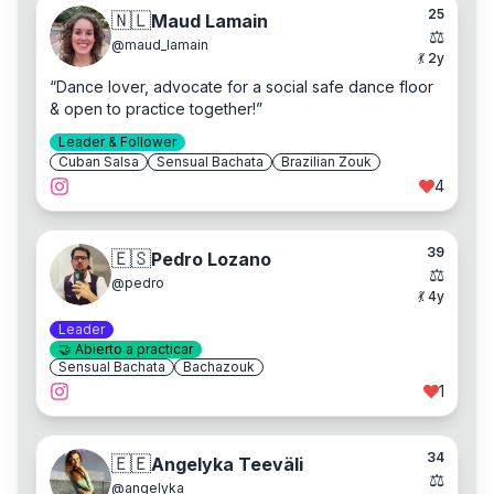
25
🇳🇱
Maud Lamain
⚖️
@
maud_lamain
💃
2
y
“
Dance lover, advocate for a social safe dance floor
& open to practice together!
”
Leader & Follower
Cuban Salsa
Sensual Bachata
Brazilian Zouk
4
39
🇪🇸
Pedro Lozano
⚖️
@
pedro
💃
4
y
Leader
🤝
Abierto a practicar
Sensual Bachata
Bachazouk
1
34
🇪🇪
Angelyka Teeväli
⚖️
@
angelyka