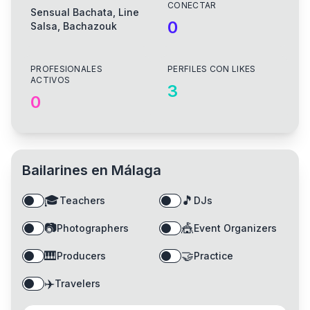
CONECTAR
Sensual Bachata, Line
0
Salsa, Bachazouk
PROFESIONALES
PERFILES CON LIKES
ACTIVOS
3
0
Bailarines en
Málaga
🎓
🎵
Teachers
DJs
📷
🎪
Photographers
Event Organizers
🎹
🤝
Producers
Practice
✈️
Travelers