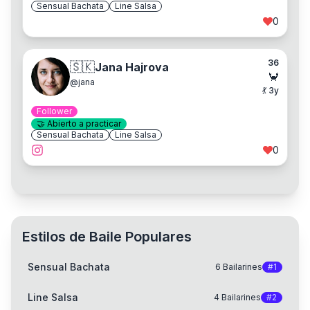
Sensual Bachata
Line Salsa
0
36
🇸🇰
Jana Hajrova
🦀
@
jana
💃
3
y
Follower
🤝
Abierto a practicar
Sensual Bachata
Line Salsa
0
Estilos de Baile Populares
Sensual Bachata
6
Bailarines
#
1
Line Salsa
4
Bailarines
#
2