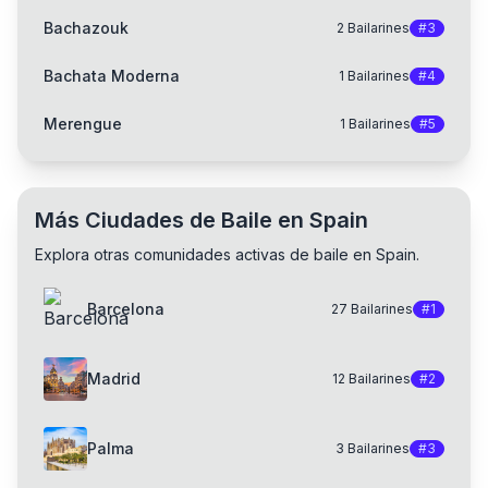
Bachazouk
2
Bailarines
#
3
Bachata Moderna
1
Bailarines
#
4
Merengue
1
Bailarines
#
5
Más Ciudades de Baile en Spain
Explora otras comunidades activas de baile en Spain.
Barcelona
27
Bailarines
#
1
Madrid
12
Bailarines
#
2
Palma
3
Bailarines
#
3