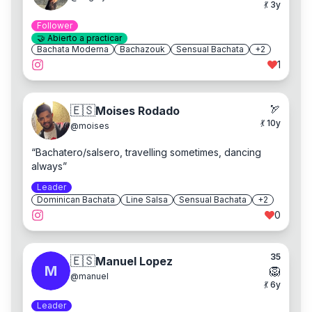
💃
3
y
Follower
🤝
Abierto a practicar
Bachata Moderna
Bachazouk
Sensual Bachata
+
2
1
🏹
🇪🇸
Moises Rodado
💃
10
y
@
moises
“
Bachatero/salsero, travelling sometimes, dancing
always
”
Leader
Dominican Bachata
Line Salsa
Sensual Bachata
+
2
0
35
🇪🇸
Manuel Lopez
M
🦁
@
manuel
💃
6
y
Leader