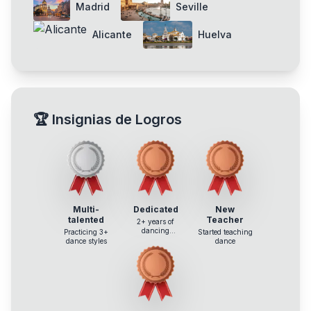
Madrid
Seville
Alicante
Huelva
🏆
Insignias de Logros
Multi-
Dedicated
New
talented
Teacher
2+ years of
dancing
Practicing 3+
Started teaching
experience
dance styles
dance