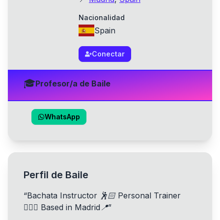
Nacionalidad
Spain
Conectar
🎓
Profesor/a de Baile
WhatsApp
Perfil de Baile
“
Bachata Instructor 🕺🏻 Personal Trainer
🏋🏻‍♂️ Based in Madrid📍
”