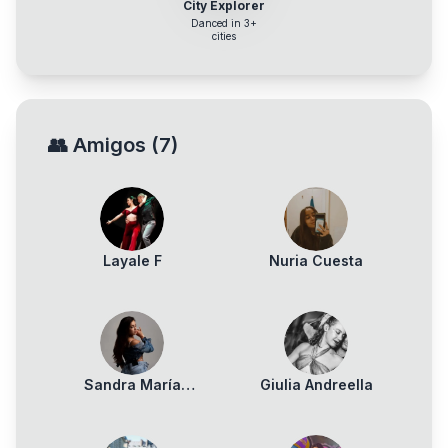
City Explorer
Danced in 3+
cities
👥
Amigos
(
7
)
Layale F
Nuria Cuesta
Sandra María
Giulia Andreella
Satalecka