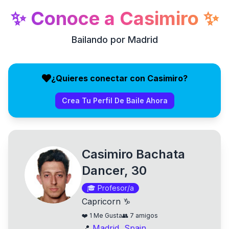
✨
Conoce a
Casimiro
✨
Bailando por Madrid
¿Quieres conectar con Casimiro?
Crea Tu Perfil De Baile Ahora
Casimiro Bachata
Dancer, 30
🎓
Profesor/a
Capricorn ♑
❤️
1
Me Gusta
👥
7
amigos
📍
Madrid
,
Spain