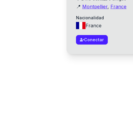
📍
Montpellier
,
France
Nacionalidad
France
Conectar