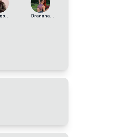
ego
Dragana
andez
Dordievski