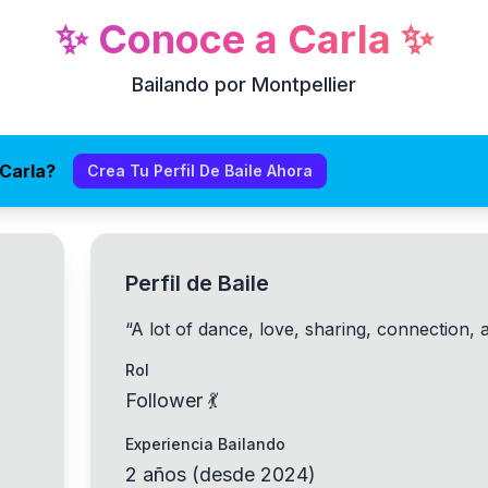
✨
Conoce a
Carla
✨
Bailando por Montpellier
Carla?
Crea Tu Perfil De Baile Ahora
Perfil de Baile
“
A lot of dance, love, sharing, connection, 
Rol
Follower 💃
Experiencia Bailando
2
años
(
desde
2024
)