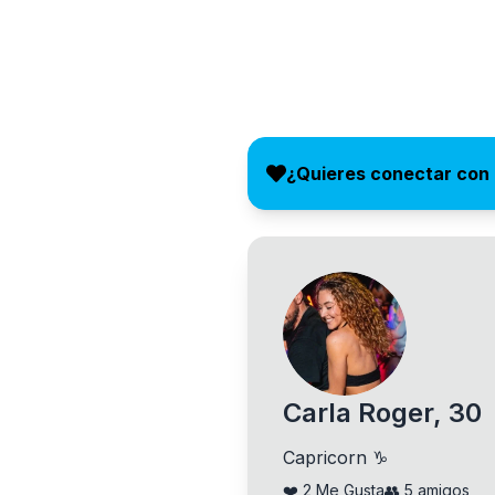
¿Quieres conectar con 
Carla Roger, 30
Capricorn ♑
❤️
2
Me Gusta
👥
5
amigos