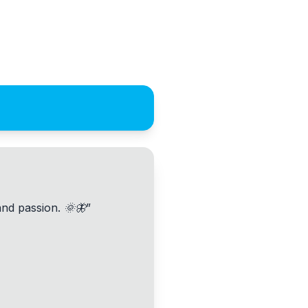
and passion. 🌞🦋
”