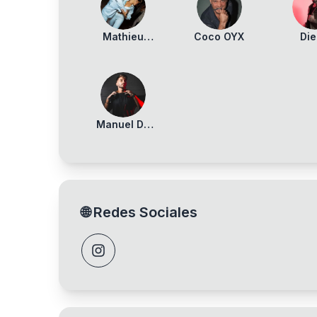
Mathieu
Coco OYX
Di
Labbé
Fern
Manuel DJ
eMotion
🌐
Redes Sociales