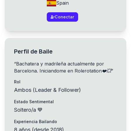
Spain
Conectar
Perfil de Baile
“
Bachatera y madrileña actualmente por
Barcelona. Iniciandome en Rolerotation❤️💥
”
Rol
Ambos (Leader & Follower)
Estado Sentimental
Soltero/a 💙
Experiencia Bailando
8
años
(
desde
2018
)