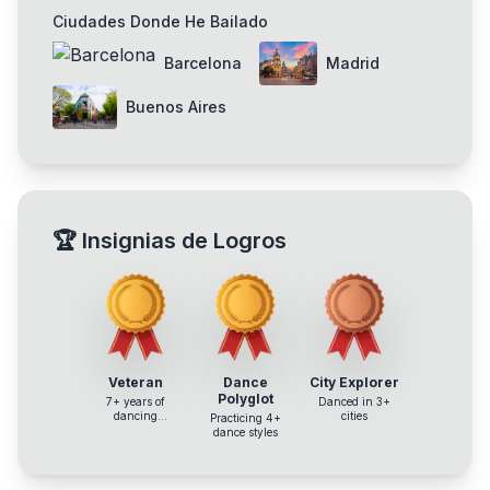
Ciudades Donde He Bailado
Barcelona
Madrid
Buenos Aires
🏆
Insignias de Logros
Veteran
Dance
City Explorer
Polyglot
7+ years of
Danced in 3+
dancing
cities
Practicing 4+
experience
dance styles