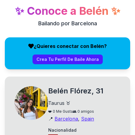
✨
Conoce a
Belén
✨
Bailando por Barcelona
¿Quieres conectar con Belén?
Crea Tu Perfil De Baile Ahora
Belén Flórez, 31
Taurus ♉
❤️
0
Me Gusta
👥
0
amigos
📍
Barcelona
,
Spain
Nacionalidad