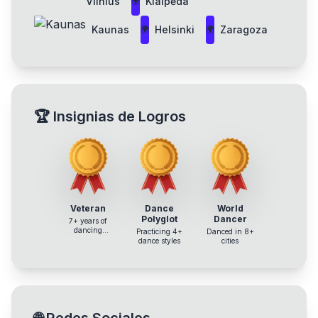
Vilnius
Klaipėda
🌍
Kaunas
Helsinki
Zaragoza
🌍
🌍
🏆
Insignias de Logros
Veteran
Dance
World
Polyglot
Dancer
7+ years of
dancing
Practicing 4+
Danced in 8+
experience
dance styles
cities