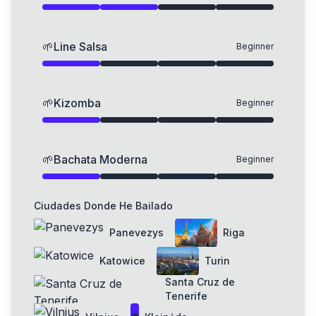
🌱
Line Salsa
Beginner
🌱
Kizomba
Beginner
🌱
Bachata Moderna
Beginner
Ciudades Donde He Bailado
Panevezys
Riga
Katowice
Turin
Santa Cruz de
Tenerife