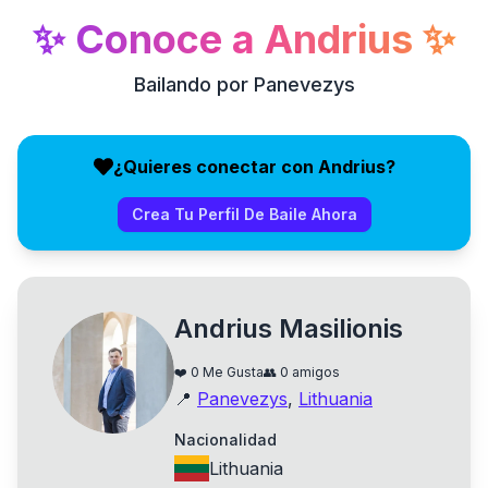
✨
Conoce a
Andrius
✨
Bailando por Panevezys
¿Quieres conectar con Andrius?
Crea Tu Perfil De Baile Ahora
Andrius Masilionis
❤️
0
Me Gusta
👥
0
amigos
📍
Panevezys
,
Lithuania
Nacionalidad
Lithuania