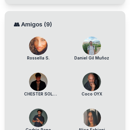
👥
Amigos
(
9
)
Rossella S.
Daniel Gil Muñoz
CHESTER SOL
Coco OYX
ARCONADO
Cedric Rano
Alice Fabiani