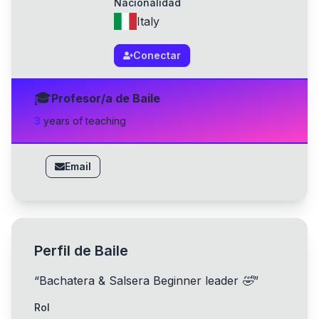
Nacionalidad
Italy
Conectar
🎓
Profesor/a de Baile
3
year
s
of teaching
Email
Perfil de Baile
“
Bachatera & Salsera Beginner leader 🤣
”
Rol