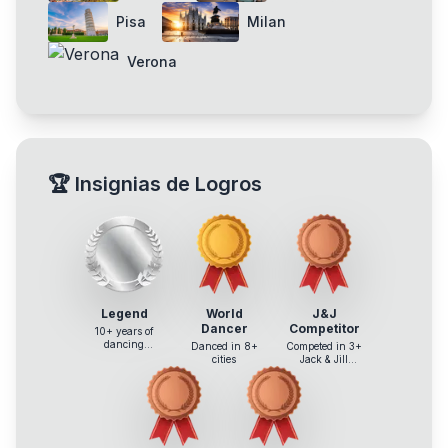
Pisa
Milan
Verona
🏆
Insignias de Logros
Legend
World
J&J
Dancer
Competitor
10+ years of
dancing
Danced in 8+
Competed in 3+
experience
cities
Jack & Jill
competitions