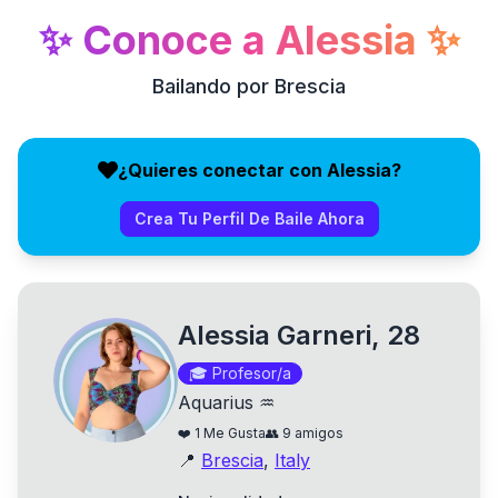
✨
Conoce a
Alessia
✨
Bailando por Brescia
¿Quieres conectar con Alessia?
Crea Tu Perfil De Baile Ahora
Alessia Garneri, 28
🎓
Profesor/a
Aquarius ♒
❤️
1
Me Gusta
👥
9
amigos
📍
Brescia
,
Italy