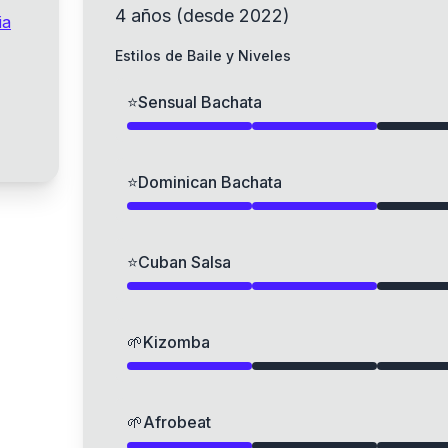
4
años
(
desde
2022
)
ia
Estilos de Baile y Niveles
⭐
Sensual Bachata
⭐
Dominican Bachata
⭐
Cuban Salsa
🌱
Kizomba
🌱
Afrobeat