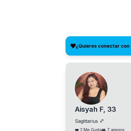
¿Quieres conectar con
Aisyah F, 33
Sagittarius ♐
❤️
2
Me Gusta
👥
7
amigos