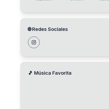
Shaheed Ali
Chardo
eMo
🌐
Redes Sociales
🎵
Música Favorita