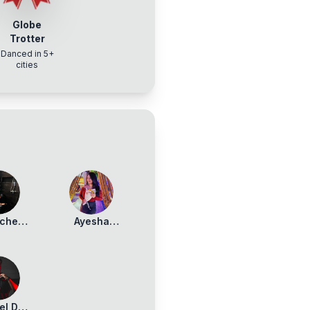
Globe
Trotter
Danced in 5+
cities
nche
Ayesha
hia
Shoaib
el DJ