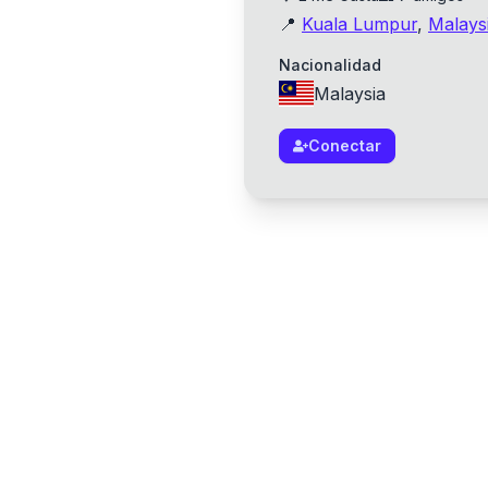
📍
Kuala Lumpur
,
Malays
Nacionalidad
Malaysia
Conectar