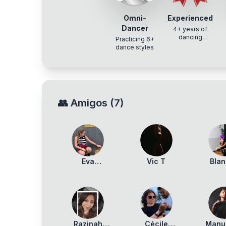
Omni-
Experienced
Dancer
4+ years of
dancing
Practicing 6+
experience
dance styles
👥
Amigos
(
7
)
Eva
Vic T
Bla
Schneider
Bu
Razinah
Cécile
Manu