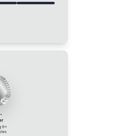
-
er
g 6+
yles