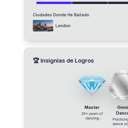
Ciudades Donde He Bailado
London
🏆
Insignias de Logros
Master
Omni
Danc
20+ years of
dancing
Practicin
experience
dance st