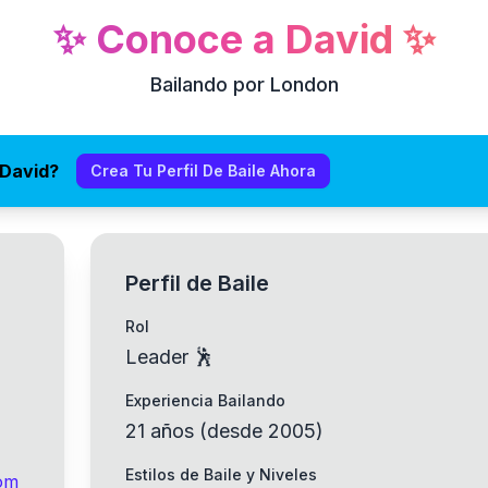
✨
Conoce a
David
✨
Bailando por London
 David?
Crea Tu Perfil De Baile Ahora
Perfil de Baile
Rol
Leader 🕺
Experiencia Bailando
21
años
(
desde
2005
)
Estilos de Baile y Niveles
om