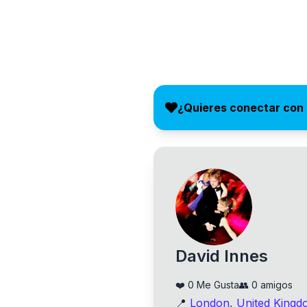
¿Quieres conectar con
David Innes
❤️
0
Me Gusta
👥
0
amigos
📍
London
,
United Kingd